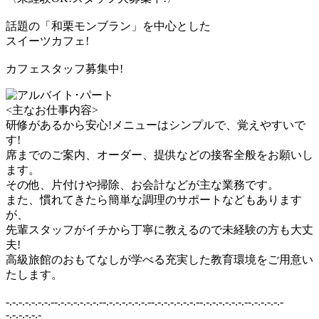
話題の「和栗モンブラン」を中心とした
スイーツカフェ!
カフェスタッフ募集中!
<主なお仕事内容>
研修があるから安心!メニューはシンプルで、覚えやすいで
す!
席までのご案内、オーダー、提供などの接客全般をお願いし
ます。
その他、片付けや掃除、お会計などが主な業務です。
また、慣れてきたら簡単な調理のサポートなどもあります
が、
先輩スタッフがイチから丁寧に教えるので未経験の方も大丈
夫!
高級旅館のおもてなしが学べる充実した教育環境をご用意い
たします。
-.-.-.-.-.-.-.--.-.-.-.-.-.-.--.-.-.-.-.-.-.--.-.-.-.-.-.-.--.-.-.-.-.-.-.--.-.-.-.-.-
-.-.-.-.-.-