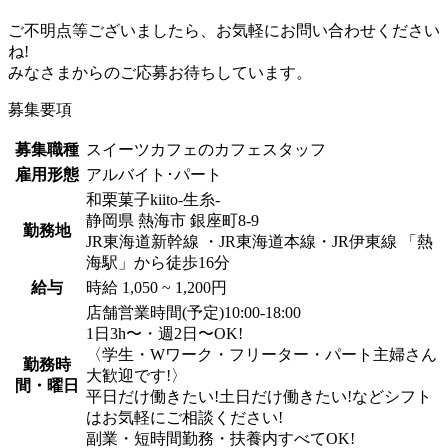
ご不明点等ございましたら、お気軽にお問い合わせください
ね!
みなさまからのご応募お待ちしています。
募集要項
募集職種
スイーツカフェのカフェスタッフ
雇用形態
アルバイト･パート
和栗菓子kiito-生糸-
静岡県 熱海市 銀座町8-9
勤務地
JR東海道新幹線 ・JR東海道本線・JR伊東線 「熱
海駅」から徒歩16分
給与
時給 1,050 ~ 1,200円
店舗営業時間(予定)10:00-18:00
1日3h〜・週2日〜OK!
〈学生・Wワーク・フリーター・パート主婦さん
勤務時
大歓迎です!〉
間・曜日
平日だけ働きたい!土日だけ働きたい!などシフト
はお気軽にご相談ください!
副業・短時間勤務・扶養内すべてOK!